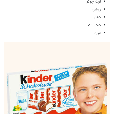
اوت چوکو
روشن
کیندر
کیت کت
غیره