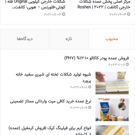
مرکز اصلی پخش عمده شکلات
شکلات خارجی کیلویی Original فله |
خارجی |کانفت | Roshen | 2022
کونتی-فلورنس – هوبی- کانفت…
2021-08-04
2021-09-04
محبوب
تازه
دیدگاه‌ها
فروش عمده پودر کاکائو 10-12% (PH7)
2023-11-07
شیوه تولید شکلات تخته ای شیری سفید خانه
پرورد
2023-09-18
نرخ عمده خرید کافی میت وارداتی ممتاز تضمینی
2023-07-19
انواع کرم برای فیلینگ کیک |فروش کرمفیل (عمده)
از کارخانه