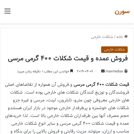
سورن
منو
خانه
/
شکلات خارجی
شکلات خارجی
فروش عمده و قیمت شکلات 400 گرمی مرسی
ارسال
maxmediax
2019-04-06
خواندن این مطلب 1 دقیقه زمان میبرد
یک
قیمت شکلات 400 گرمی مرسی
و فروش آن همواره از تقاضاهای اصلی
ایمیل
فروشندگان و توزیع کنندگان شکلات های خارجی بوده است. شکلات
های خارجی معروفی چون مترو، تابلرون، لینت، مرسی و غیره جزو
شکلات های خوشمزه و پرطرفدار خارجی موجود در بازار ایران هستندو
حجم مصرف آنها بین طرفداران شکلات خارجی بالا است. لذا خریدهای
عمده و قیمت شکلات 400 گرمی مرسی و سایر انوع شکلات خارجی
مناسب و ارزان، میتوتند مزیت رقابتی و فروش بالایی را برای بنگاه و