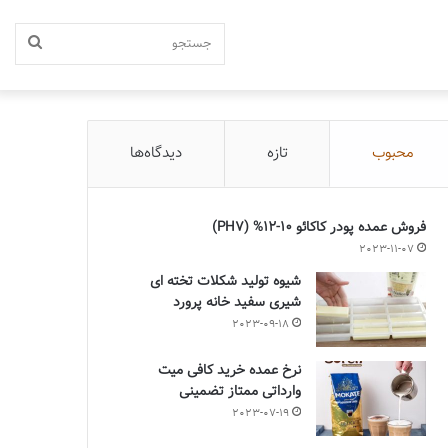
جستج
محبوب
تازه
دیدگاه‌ها
فروش عمده پودر کاکائو 10-12% (PH7)
2023-11-07
شیوه تولید شکلات تخته ای
شیری سفید خانه پرورد
2023-09-18
نرخ عمده خرید کافی میت
وارداتی ممتاز تضمینی
2023-07-19