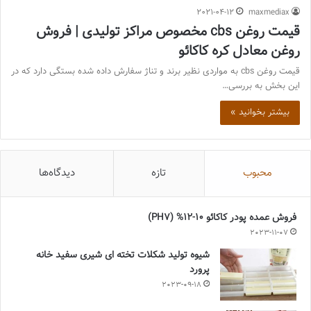
2021-04-12
maxmediax
قیمت روغن cbs مخصوص مراکز تولیدی | فروش
روغن معادل کره کاکائو
قیمت روغن cbs به مواردی نظیر برند و تناژ سفارش داده شده بستگی دارد که در
این بخش به بررسی…
بیشتر بخوانید »
محبوب
تازه
دیدگاه‌ها
فروش عمده پودر کاکائو 10-12% (PH7)
2023-11-07
شیوه تولید شکلات تخته ای شیری سفید خانه
پرورد
2023-09-18