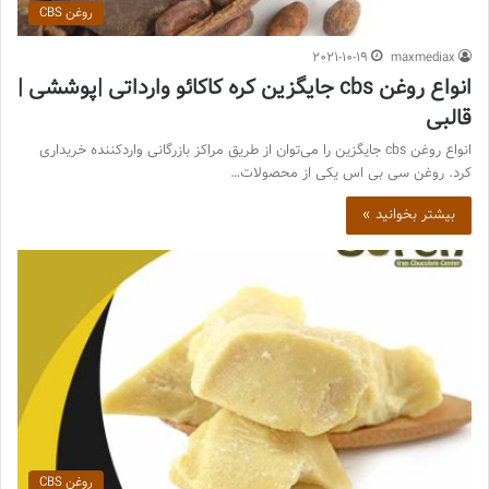
روغن CBS
2021-10-19
maxmediax
انواع روغن cbs جایگزین کره کاکائو وارداتی |پوششی |
قالبی
انواع روغن cbs جایگزین را می‌توان از طریق مراکز بازرگانی واردکننده خریداری
کرد. روغن سی بی اس یکی از محصولات…
بیشتر بخوانید »
روغن CBS