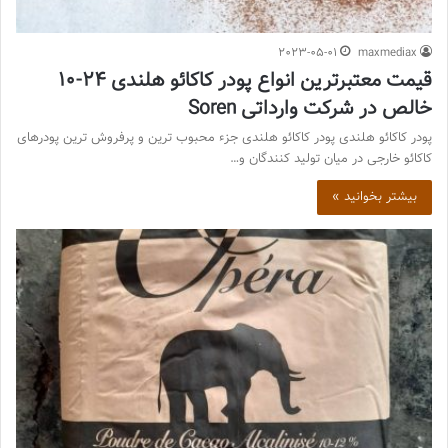
2023-05-01
maxmediax
قیمت معتبرترین انواع پودر کاکائو هلندی 24-10
خالص در شرکت وارداتی Soren
پودر کاکائو هلندی پودر کاکائو هلندی جزء محبوب ترین و پرفروش ترین پودرهای
کاکائو خارجی در میان تولید کنندگان و…
بیشتر بخوانید »