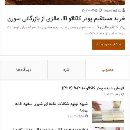
2020-04-16
maxmediax
خرید مستقیم پودر کاکائو JB مالزی از بازرگانی سورن
پودر کاکائو مالزی JB ، محصولی بسیار مناسب و مقرون به صرفه برای تولیدات
مواد غذایی از جمله کیک ،…
بیشتر بخوانید »
محبوب
تازه
دیدگاه‌ها
فروش عمده پودر کاکائو 10-12% (PH7)
2023-11-07
شیوه تولید شکلات تخته ای شیری سفید خانه
پرورد
2023-09-18
نرخ عمده خرید کافی میت وارداتی ممتاز تضمینی