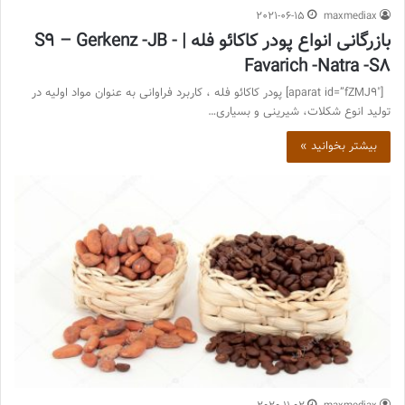
2021-06-15
maxmediax
بازرگانی انواع پودر کاکائو فله | S9 – Gerkenz -JB -
Favarich -Natra -S8
[aparat id=”fZMJ9″] پودر کاکائو فله ، کاربرد فراوانی به عنوان مواد اولیه در
تولید انوع شکلات، شیرینی و بسیاری…
بیشتر بخوانید »