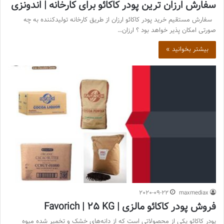
سفارش ارزان ترین پودر کاکائو برای کارخانه | اندونزی
سفارش مستقیم خرید پودر کاکائو ارزان از طریق کارخانه تولیدکننده به چه
صورتی امکان پذیر خواهد بود ؟ ارزان…
بیشتر بخوانید »
2020-09-22
maxmediax
فروش پودر کاکائو مالزی | Favorich | 25 KG
پودر کاکائو یکی از محصولاتی است که از دانه‌های خشک و تخمیر شده میوه