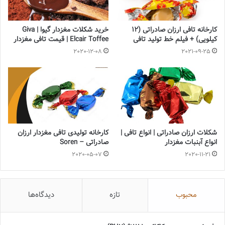
کارخانه تافی ارزان صادراتی (12
خرید شکلات مغزدار گیوا | Giva
کیلویی) + فیلم خط تولید تافی
Elcair Toffee | قیمت تافی مغزدار
2020-12-08
2021-09-25
شکلات ارزان صادراتی | انواع تافی |
کارخانه تولیدی تافی مغزدار ارزان
انواع آبنبات مغزدار
صادراتی – Soren
2020-05-07
2020-11-21
محبوب
تازه
دیدگاه‌ها