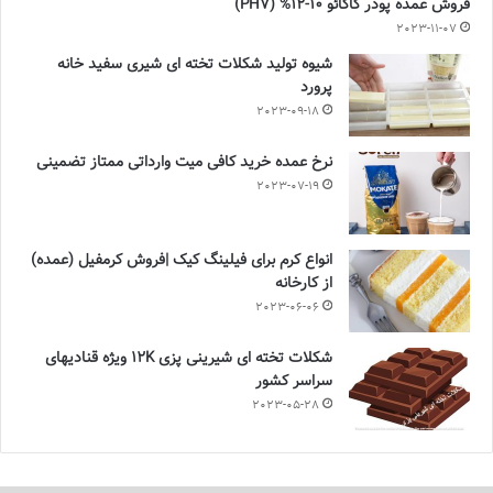
فروش عمده پودر کاکائو 10-12% (PH7)
2023-11-07
شیوه تولید شکلات تخته ای شیری سفید خانه
پرورد
2023-09-18
نرخ عمده خرید کافی میت وارداتی ممتاز تضمینی
2023-07-19
انواع کرم برای فیلینگ کیک |فروش کرمفیل (عمده)
از کارخانه
2023-06-06
شکلات تخته ای شیرینی پزی 12K ویژه قنادیهای
سراسر کشور
2023-05-28