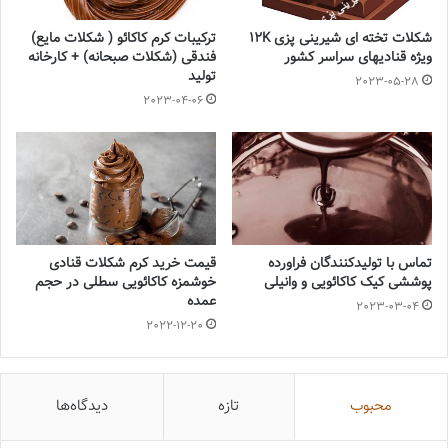
شکلات تخته ای شیرینی پزی 12K
ترکیبات کرم کاکائو ( شکلات مایع)
ویژه قنادیهای سراسر کشور
فندقی (شکلات صبحانه) + کارخانه
تولید
2023-05-28
2023-04-06
تماس با تولیدکنندگان فراورده
قیمت خرید کرم شکلات قنادی
پوششی کیک کاکائویی و وانیلی
خوشمزه کاکائویی سطلی در حجم
عمده
2023-03-04
2022-12-20
محبوب
تازه
دیدگاه‌ها