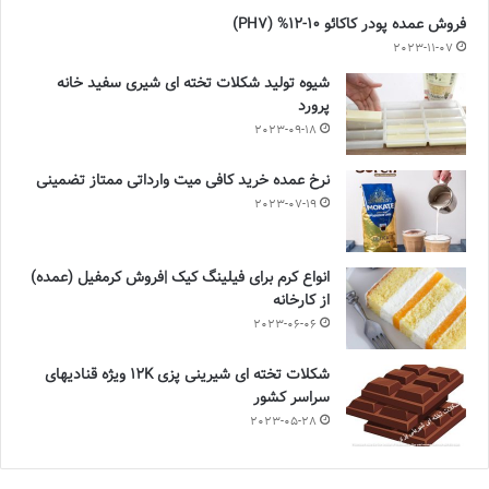
فروش عمده پودر کاکائو 10-12% (PH7)
2023-11-07
شیوه تولید شکلات تخته ای شیری سفید خانه
پرورد
2023-09-18
نرخ عمده خرید کافی میت وارداتی ممتاز تضمینی
2023-07-19
انواع کرم برای فیلینگ کیک |فروش کرمفیل (عمده)
از کارخانه
2023-06-06
شکلات تخته ای شیرینی پزی 12K ویژه قنادیهای
سراسر کشور
2023-05-28