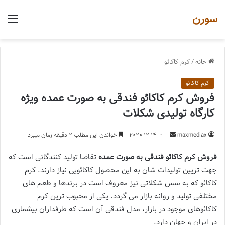
سورن
منو
خانه
/
کرم کاکائو
کرم کاکائو
فروش کرم کاکائو فندقی به صورت عمده ویژه
کارگاه تولیدی شکلات
ارسال
maxmediax
2020-12-14
خواندن این مطلب 2 دقیقه زمان میبرد
یک
فروش کرم کاکائو فندقی به صورت عمده
تقاضا تولید کنندگانی است که
ایمیل
جهت تزیین تولیدات شان به این محصول کاکائویی نیاز دارند. کرم
کاکائو که به سس شکلاتی نیز معروف است در برندها و طعم های
مختلفی تولید و روانه بازار می گردد. یکی از محبوب ترین کرم
کاکائوهای موجود در بازار، مدل فندقی آن است که طرفداران بیشماری
در ایران و جهان دارد.