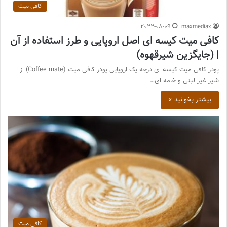
کافی میت
2022-08-09
maxmediax
کافی میت کیسه ای اصل اروپایی و طرز استفاده از آن
| (جایگزین شیرقهوه)
پودر کافی میت کیسه ای درجه یک اروپایی پودر کافی میت (Coffee mate) از
شیر غیر لبنی و خامه ای…
بیشتر بخوانید »
کافی میت