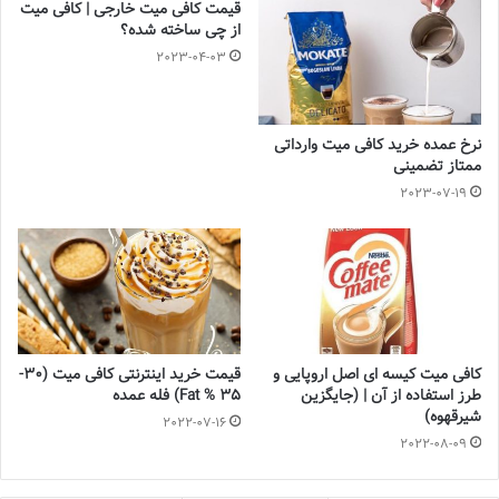
قیمت کافی میت خارجی | کافی میت
از چی ساخته شده؟
2023-04-03
نرخ عمده خرید کافی میت وارداتی
ممتاز تضمینی
2023-07-19
کافی میت کیسه ای اصل اروپایی و
قیمت خرید اینترنتی کافی میت (30-
طرز استفاده از آن | (جایگزین
35 % Fat) فله عمده
شیرقهوه)
2022-07-16
2022-08-09