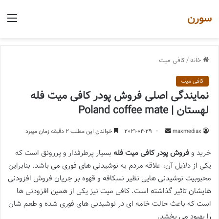
سورن
منو
خانه
/
کافی میت
کافی میت
نمایندگی اصلی فروش پودر کافی میت فله
لهستان | Poland coffee mate
ارسال
maxmediax
2021-04-29
خواندن این مطلب 2 دقیقه زمان میبرد
یک
خرید و
فروش پودر کافی میت فله
بسیار پرطرفدار و پررونق است که
ایمیل
یکی از دلایل آن، علاقه مردم به نوشیدنی های فوری می باشد. بنابراین
محبوبیت نوشیدنی هایی نظیر نسکافه و قهوه بر جریان فروش افزودنی
هایشان تاثیر گذاشته است. کافی میت نیز یکی از همین افزودنی ها
است که باعث حالت خامه ای در نوشیدنی های فوری شده و طعم شان
را بهبود می بخشد.