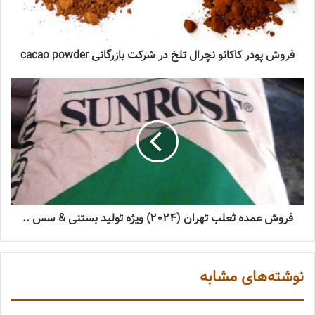
فروش پودر کاکائو نچرال تلخ در شرکت بازرگانی cacao powder
فروش عمده ثعلب تهران (2024) ویژه تولید بستنی & سس ..
نوشته‌های مشابه