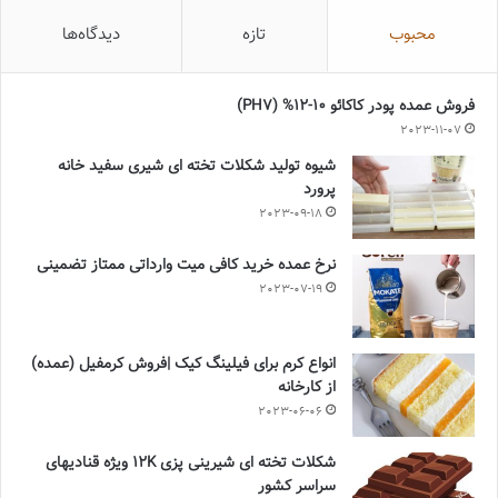
محبوب
تازه
دیدگاه‌ها
فروش عمده پودر کاکائو 10-12% (PH7)
2023-11-07
شیوه تولید شکلات تخته ای شیری سفید خانه
پرورد
2023-09-18
نرخ عمده خرید کافی میت وارداتی ممتاز تضمینی
2023-07-19
انواع کرم برای فیلینگ کیک |فروش کرمفیل (عمده)
از کارخانه
2023-06-06
شکلات تخته ای شیرینی پزی 12K ویژه قنادیهای
سراسر کشور