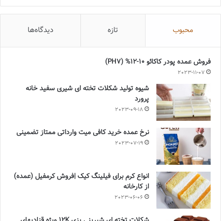
محبوب
تازه
دیدگاه‌ها
فروش عمده پودر کاکائو 10-12% (PH7)
2023-11-07
شیوه تولید شکلات تخته ای شیری سفید خانه
پرورد
2023-09-18
نرخ عمده خرید کافی میت وارداتی ممتاز تضمینی
2023-07-19
انواع کرم برای فیلینگ کیک |فروش کرمفیل (عمده)
از کارخانه
2023-06-06
شکلات تخته ای شیرینی پزی 12K ویژه قنادیهای