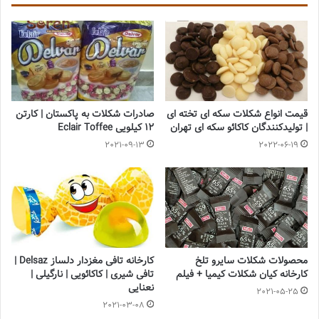
قیمت انواع شکلات سکه ای تخته ای
صادرات شکلات به پاکستان | کارتن
| تولیدکنندگان کاکائو سکه ای تهران
12 کیلویی Eclair Toffee
2021-09-13
2022-06-19
محصولات شکلات سایرو تلخ
کارخانه تافی مغزدار دلساز Delsaz |
کارخانه کیان شکلات کیمیا + فیلم
تافی شیری | کاکائویی | نارگیلی |
نعنایی
2021-05-25
2021-03-08