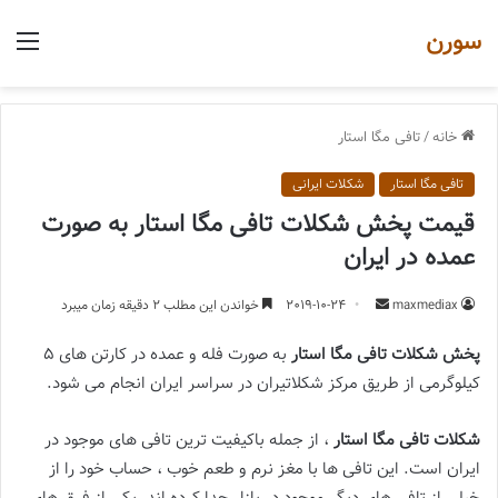
سورن
منو
خانه
/
تافی مگا استار
تافی مگا استار
شکلات ایرانی
قیمت پخش شکلات تافی مگا استار به صورت
عمده در ایران
ارسال
maxmediax
2019-10-24
خواندن این مطلب 2 دقیقه زمان میبرد
یک
پخش شکلات تافی مگا استار
به صورت فله و عمده در کارتن های 5
ایمیل
کیلوگرمی از طریق مرکز شکلاتیران در سراسر ایران انجام می شود.
شکلات تافی مگا استار
، از جمله باکیفیت ترین تافی های موجود در
ایران است. این تافی ها با مغز نرم و طعم خوب ، حساب خود را از