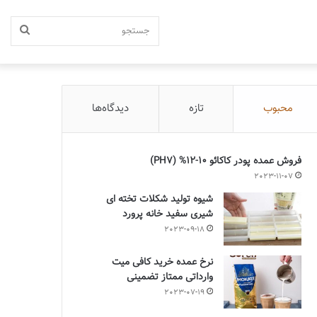
جستج
محبوب
تازه
دیدگاه‌ها
فروش عمده پودر کاکائو 10-12% (PH7)
2023-11-07
شیوه تولید شکلات تخته ای
شیری سفید خانه پرورد
2023-09-18
نرخ عمده خرید کافی میت
وارداتی ممتاز تضمینی
2023-07-19