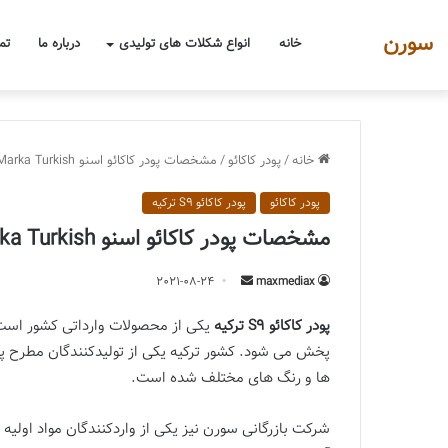
سورن
خانه
انواع شکلات های تولیدی
درباره ما
تم
خانه
/
پودر کاکائو
/
مشخصات پودر کاکائو اسنو S9 Altin Marka Turkish + قیمت وارداتی
پودر کاکائو
پودر کاکائو S9 ترکیه
مشخصات پودر کاکائو اسنو S9 Altin Marka Turkish + قیمت وارداتی
ارسال
2021-08-24
maxmediax
یک
پودر کاکائو S9 ترکیه
یکی از محصولات وارداتی کشور است ک
ایمیل
پخش می شود. کشور ترکیه یکی از تولیدکنندگان مطرح پو
ها و رنگ های مختلف شده است.
شرکت بازرگانی سورن نیز یکی از واردکنندگان مواد اولیه