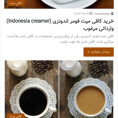
کافی میت
2022-06-06
maxmediax
خرید کافی میت فومر اندونزی (Indonesia creamer)
وارداتی مرغوب
کافی میت فومر اندونزی یکی از پرکاربردترین محصولات در کافی شاپ ها است.
مراکزی مانند کافی شاپ ها جهت تولید…
بیشتر بخوانید »
کافی میت