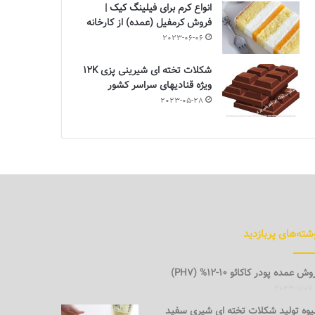
انواع کرم برای فیلینگ کیک |
فروش کرمفیل (عمده) از کارخانه
2023-06-06
شکلات تخته ای شیرینی پزی 12K
ویژه قنادیهای سراسر کشور
2023-05-28
شته‌های پربازدید
ش عمده پودر کاکائو 10-12% (PH7)
2023-11-07
وه تولید شکلات تخته ای شیری سفید