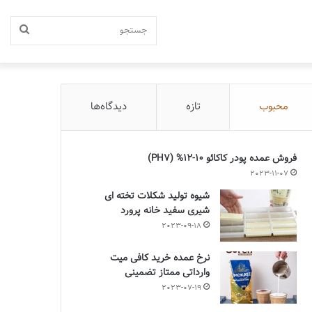
جستج
محبوب
تازه
دیدگاه‌ها
فروش عمده پودر کاکائو 10-12% (PH7)
2023-11-07
شیوه تولید شکلات تخته ای
شیری سفید خانه پرورد
2023-09-18
نرخ عمده خرید کافی میت
وارداتی ممتاز تضمینی
2023-07-19