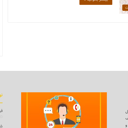
ت
نو
فرو
ل
ف
و
شی