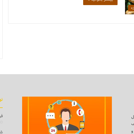
ه
نو
فرو
ل
ف
و
شی