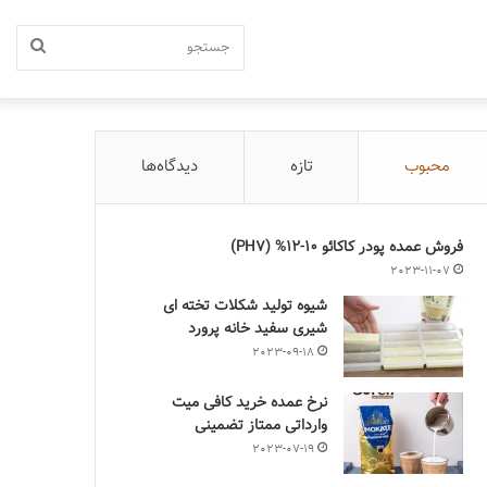
جستج
محبوب
تازه
دیدگاه‌ها
فروش عمده پودر کاکائو 10-12% (PH7)
2023-11-07
شیوه تولید شکلات تخته ای
شیری سفید خانه پرورد
2023-09-18
نرخ عمده خرید کافی میت
وارداتی ممتاز تضمینی
2023-07-19