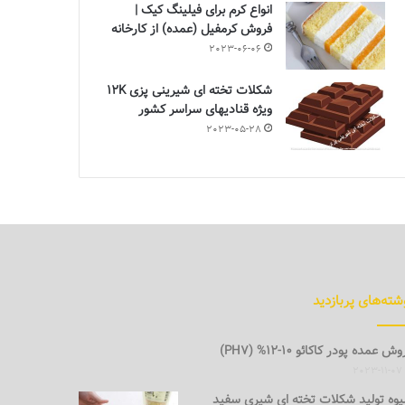
انواع کرم برای فیلینگ کیک |
فروش کرمفیل (عمده) از کارخانه
2023-06-06
شکلات تخته ای شیرینی پزی 12K
ویژه قنادیهای سراسر کشور
2023-05-28
شته‌های پربازدید
ش عمده پودر کاکائو 10-12% (PH7)
2023-11-07
وه تولید شکلات تخته ای شیری سفید