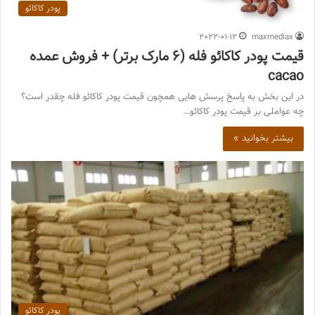
پودر کاکائو
2022-01-12
maxmediax
قیمت پودر کاکائو فله (6 مارک برتر) + فروش عمده
cacao
در این بخش به پاسخ پرسش هایی همچون قیمت پودر کاکائو فله چقدر است؟
چه عواملی بر قیمت پودر کاکائو…
بیشتر بخوانید »
پودر کاکائو