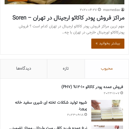
2020-04-27
maxmediax
مراکز فروش پودر کاکائو ارجینال در تهران – Soren
مهم ترین مراکز فروش پودر کاکائو ارجینال در تهران کدام است ؟ فروش
پودرکاکائو اورجینال خارجی در تهران با چه…
بیشتر بخوانید »
محبوب
تازه
دیدگاه‌ها
فروش عمده پودر کاکائو 10-12% (PH7)
2023-11-07
شیوه تولید شکلات تخته ای شیری سفید خانه
پرورد
2023-09-18
نرخ عمده خرید کافی میت وارداتی ممتاز تضمینی