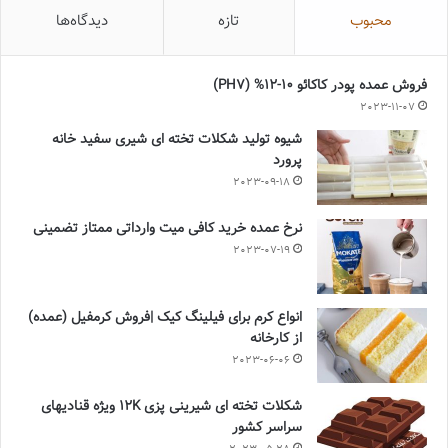
محبوب
تازه
دیدگاه‌ها
فروش عمده پودر کاکائو 10-12% (PH7)
2023-11-07
شیوه تولید شکلات تخته ای شیری سفید خانه
پرورد
2023-09-18
نرخ عمده خرید کافی میت وارداتی ممتاز تضمینی
2023-07-19
انواع کرم برای فیلینگ کیک |فروش کرمفیل (عمده)
از کارخانه
2023-06-06
شکلات تخته ای شیرینی پزی 12K ویژه قنادیهای
سراسر کشور