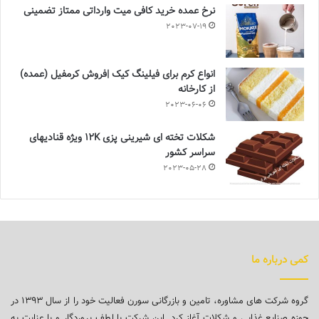
نرخ عمده خرید کافی میت وارداتی ممتاز تضمینی
2023-07-19
انواع کرم برای فیلینگ کیک |فروش کرمفیل (عمده)
از کارخانه
2023-06-06
شکلات تخته ای شیرینی پزی 12K ویژه قنادیهای
سراسر کشور
2023-05-28
کمی درباره ما
گروه شرکت های مشاوره، تامین و بازرگانی سورن فعالیت خود را از سال ۱۳۹۳ در
حوزه صنایع غذایی و شکلات آغاز کرد. این شرکت با لطف پروردگار و با عنایت به