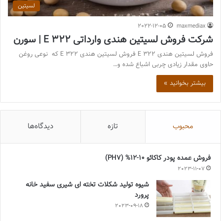
لسیتین
2022-12-05
maxmediax
شرکت فروش لسیتین هندی وارداتی E 322 | سورن
فروش لسیتین هندی E 322 فروش لسیتین هندی E 322 که نوعی روغن
حاوی مقدار زیادی چربی اشباع شده و…
بیشتر بخوانید »
محبوب
تازه
دیدگاه‌ها
فروش عمده پودر کاکائو 10-12% (PH7)
2023-11-07
شیوه تولید شکلات تخته ای شیری سفید خانه
پرورد
2023-09-18