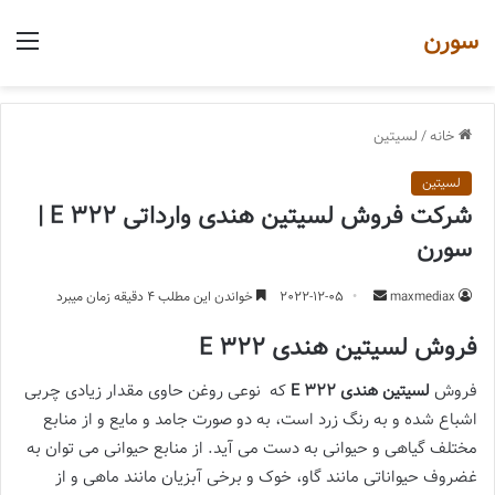
سورن
منو
خانه
/
لسیتین
لسیتین
شرکت فروش لسیتین هندی وارداتی E 322 |
سورن
ارسال
maxmediax
2022-12-05
خواندن این مطلب 4 دقیقه زمان میبرد
یک
فروش لسیتین هندی E 322
ایمیل
فروش
لسیتین هندی E 322
که نوعی روغن حاوی مقدار زیادی چربی
اشباع شده و به رنگ زرد است، به دو صورت جامد و مایع و از منابع
مختلف گیاهی و حیوانی به دست می آید. از منابع حیوانی می توان به
غضروف حیواناتی مانند گاو، خوک و برخی آبزیان مانند ماهی و از