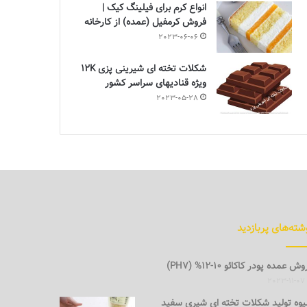
انواع کرم برای فیلینگ کیک |
فروش کرمفیل (عمده) از کارخانه
2023-06-06
شکلات تخته ای شیرینی پزی 12K
ویژه قنادیهای سراسر کشور
2023-05-28
شته‌های پربازدید
ش عمده پودر کاکائو 10-12% (PH7)
2023-11-07
وه تولید شکلات تخته ای شیری سفید