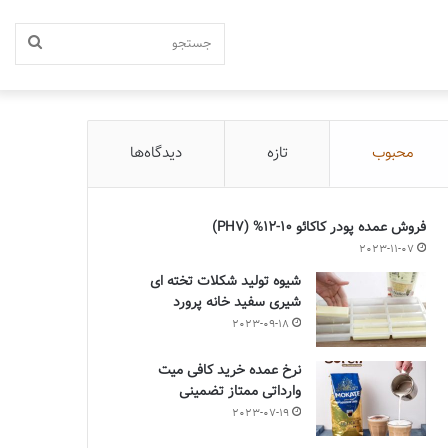
جستج
محبوب
تازه
دیدگاه‌ها
فروش عمده پودر کاکائو 10-12% (PH7)
2023-11-07
شیوه تولید شکلات تخته ای
شیری سفید خانه پرورد
2023-09-18
نرخ عمده خرید کافی میت
وارداتی ممتاز تضمینی
2023-07-19