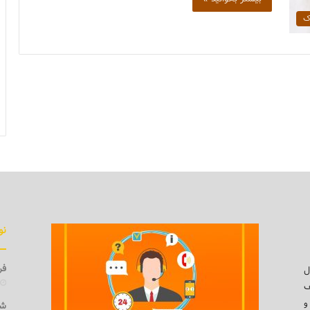
رک
نو
فرو
ل
ف
و
شی