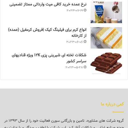
نرخ عمده خرید کافی میت وارداتی ممتاز تضمینی
2023-07-19
انواع کرم برای فیلینگ کیک |فروش کرمفیل (عمده)
از کارخانه
2023-06-06
شکلات تخته ای شیرینی پزی 12K ویژه قنادیهای
سراسر کشور
2023-05-28
کمی درباره ما
گروه شرکت های مشاوره، تامین و بازرگانی سورن فعالیت خود را از سال ۱۳۹۳ در
حوزه صنایع غذایی و شکلات آغاز کرد. این شرکت با لطف پروردگار و با عنایت به