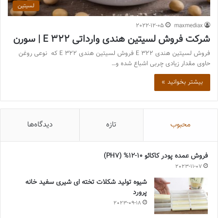
لسیتین
2022-12-05
maxmediax
شرکت فروش لسیتین هندی وارداتی E 322 | سورن
فروش لسیتین هندی E 322 فروش لسیتین هندی E 322 که نوعی روغن
حاوی مقدار زیادی چربی اشباع شده و…
بیشتر بخوانید »
محبوب
تازه
دیدگاه‌ها
فروش عمده پودر کاکائو 10-12% (PH7)
2023-11-07
شیوه تولید شکلات تخته ای شیری سفید خانه
پرورد
2023-09-18