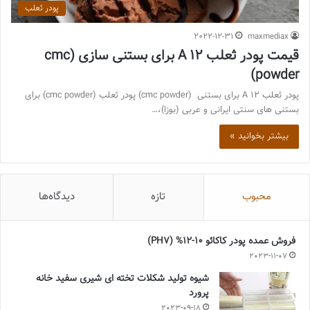
پودر ثعلب
2022-12-31
maxmediax
قیمت پودر ثعلب A 12 برای بستنی سازی (cmc
powder)
پودر ثعلب A 12 برای بستنی (cmc powder) پودر ثعلب (cmc powder) برای
بستنی های سنتی ایرانی و عربی (بوزا)،…
بیشتر بخوانید »
محبوب
تازه
دیدگاه‌ها
فروش عمده پودر کاکائو 10-12% (PH7)
2023-11-07
شیوه تولید شکلات تخته ای شیری سفید خانه
پرورد
2023-09-18