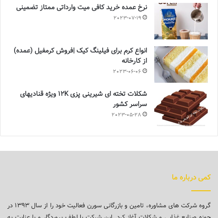
نرخ عمده خرید کافی میت وارداتی ممتاز تضمینی
2023-07-19
انواع کرم برای فیلینگ کیک |فروش کرمفیل (عمده)
از کارخانه
2023-06-06
شکلات تخته ای شیرینی پزی 12K ویژه قنادیهای
سراسر کشور
2023-05-28
کمی درباره ما
گروه شرکت های مشاوره، تامین و بازرگانی سورن فعالیت خود را از سال ۱۳۹۳ در
حوزه صنایع غذایی و شکلات آغاز کرد. این شرکت با لطف پروردگار و با عنایت به