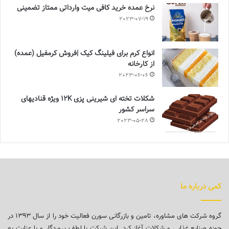
نرخ عمده خرید کافی میت وارداتی ممتاز تضمینی
2023-07-19
انواع کرم برای فیلینگ کیک |فروش کرمفیل (عمده)
از کارخانه
2023-06-06
شکلات تخته ای شیرینی پزی 12K ویژه قنادیهای
سراسر کشور
2023-05-28
کمی درباره ما
گروه شرکت های مشاوره، تامین و بازرگانی سورن فعالیت خود را از سال ۱۳۹۳ در
حوزه صنایع غذایی و شکلات آغاز کرد. این شرکت با لطف پروردگار و با عنایت به