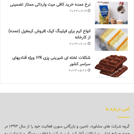
نرخ عمده خرید کافی میت وارداتی ممتاز تضمینی
2023-07-19
انواع کرم برای فیلینگ کیک |فروش کرمفیل (عمده)
از کارخانه
2023-06-06
شکلات تخته ای شیرینی پزی 12K ویژه قنادیهای
سراسر کشور
2023-05-28
کمی درباره ما
گروه شرکت های مشاوره، تامین و بازرگانی سورن فعالیت خود را از سال ۱۳۹۳ در
حوزه صنایع غذایی و شکلات آغاز کرد. این شرکت با لطف پروردگار و با عنایت به