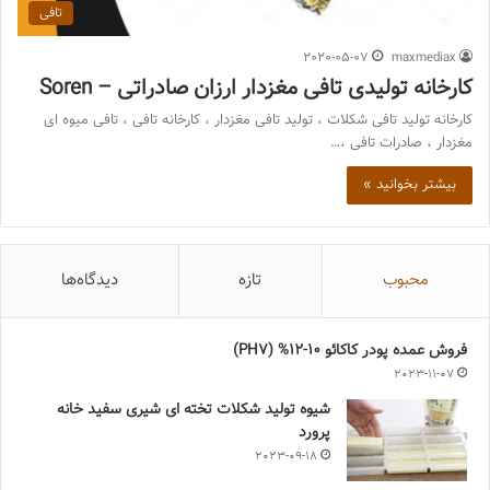
تافی
2020-05-07
maxmediax
کارخانه تولیدی تافی مغزدار ارزان صادراتی – Soren
کارخانه تولید تافی شکلات ، تولید تافی مغزدار ، کارخانه تافی ، تافی میوه ای
مغزدار ، صادرات تافی ،…
بیشتر بخوانید »
محبوب
تازه
دیدگاه‌ها
فروش عمده پودر کاکائو 10-12% (PH7)
2023-11-07
شیوه تولید شکلات تخته ای شیری سفید خانه
پرورد
2023-09-18