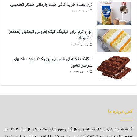
نرخ عمده خرید کافی میت وارداتی ممتاز تضمینی
2023-07-19
انواع کرم برای فیلینگ کیک |فروش کرمفیل (عمده)
از کارخانه
2023-06-06
شکلات تخته ای شیرینی پزی 12K ویژه قنادیهای
سراسر کشور
2023-05-28
کمی درباره ما
گروه شرکت های مشاوره، تامین و بازرگانی سورن فعالیت خود را از سال ۱۳۹۳ در
حوزه صنایع غذایی و شکلات آغاز کرد. این شرکت با لطف پروردگار و با عنایت به