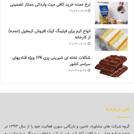
نرخ عمده خرید کافی میت وارداتی ممتاز تضمینی
2023-07-19
انواع کرم برای فیلینگ کیک |فروش کرمفیل (عمده)
از کارخانه
2023-06-06
شکلات تخته ای شیرینی پزی 12K ویژه قنادیهای
سراسر کشور
2023-05-28
کمی درباره ما
گروه شرکت های مشاوره، تامین و بازرگانی سورن فعالیت خود را از سال ۱۳۹۳ در
حوزه صنایع غذایی و شکلات آغاز کرد. این شرکت با لطف پروردگار و با عنایت به