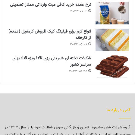
نرخ عمده خرید کافی میت وارداتی ممتاز تضمینی
2023-07-19
انواع کرم برای فیلینگ کیک |فروش کرمفیل (عمده)
از کارخانه
2023-06-06
شکلات تخته ای شیرینی پزی 12K ویژه قنادیهای
سراسر کشور
2023-05-28
کمی درباره ما
گروه شرکت های مشاوره، تامین و بازرگانی سورن فعالیت خود را از سال ۱۳۹۳ در
حوزه صنایع غذایی و شکلات آغاز کرد. این شرکت با لطف پروردگار و با عنایت به