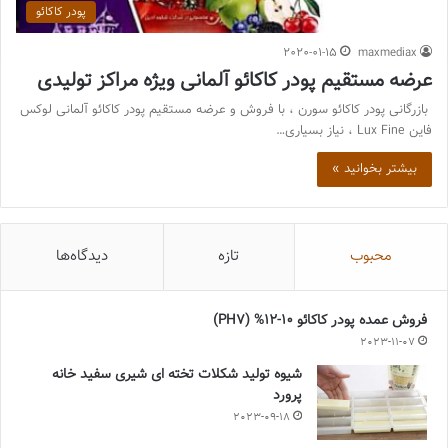
پودر کاکائو
2020-01-15
maxmediax
عرضه مستقیم پودر کاکائو آلمانی ویژه مراکز تولیدی
بازرگانی پودر کاکائو سورن ، با فروش و عرضه مستقیم پودر کاکائو آلمانی لوکس
فاین Lux Fine ، نیاز بسیاری…
بیشتر بخوانید »
محبوب
تازه
دیدگاه‌ها
فروش عمده پودر کاکائو 10-12% (PH7)
2023-11-07
شیوه تولید شکلات تخته ای شیری سفید خانه
پرورد
2023-09-18