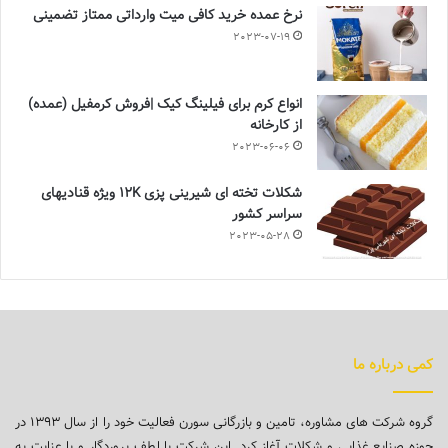
نرخ عمده خرید کافی میت وارداتی ممتاز تضمینی
2023-07-19
انواع کرم برای فیلینگ کیک |فروش کرمفیل (عمده)
از کارخانه
2023-06-06
شکلات تخته ای شیرینی پزی 12K ویژه قنادیهای
سراسر کشور
2023-05-28
کمی درباره ما
گروه شرکت های مشاوره، تامین و بازرگانی سورن فعالیت خود را از سال ۱۳۹۳ در
حوزه صنایع غذایی و شکلات آغاز کرد. این شرکت با لطف پروردگار و با عنایت به