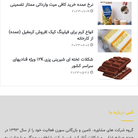
نرخ عمده خرید کافی میت وارداتی ممتاز تضمینی
2023-07-19
انواع کرم برای فیلینگ کیک |فروش کرمفیل (عمده)
از کارخانه
2023-06-06
شکلات تخته ای شیرینی پزی 12K ویژه قنادیهای
سراسر کشور
2023-05-28
کمی درباره ما
گروه شرکت های مشاوره، تامین و بازرگانی سورن فعالیت خود را از سال ۱۳۹۳ در
حوزه صنایع غذایی و شکلات آغاز کرد. این شرکت با لطف پروردگار و با عنایت به