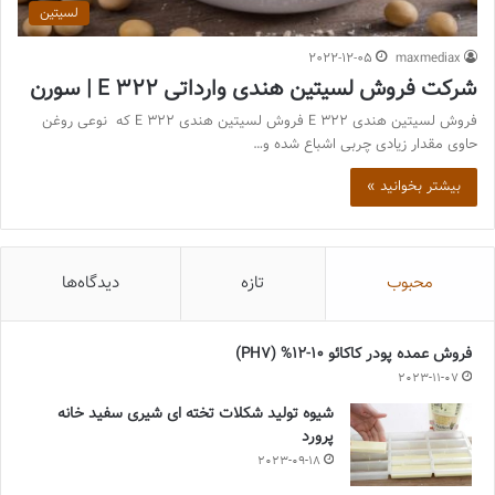
لسیتین
2022-12-05
maxmediax
شرکت فروش لسیتین هندی وارداتی E 322 | سورن
فروش لسیتین هندی E 322 فروش لسیتین هندی E 322 که نوعی روغن
حاوی مقدار زیادی چربی اشباع شده و…
بیشتر بخوانید »
محبوب
تازه
دیدگاه‌ها
فروش عمده پودر کاکائو 10-12% (PH7)
2023-11-07
شیوه تولید شکلات تخته ای شیری سفید خانه
پرورد
2023-09-18