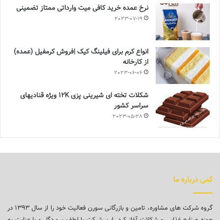
نرخ عمده خرید کافی میت وارداتی ممتاز تضمینی
2023-07-19
انواع کرم برای فیلینگ کیک |فروش کرمفیل (عمده)
از کارخانه
2023-06-06
شکلات تخته ای شیرینی پزی 12K ویژه قنادیهای
سراسر کشور
2023-05-28
کمی درباره ما
گروه شرکت های مشاوره، تامین و بازرگانی سورن فعالیت خود را از سال ۱۳۹۳ در
حوزه صنایع غذایی و شکلات آغاز کرد. این شرکت با لطف پروردگار و با عنایت به