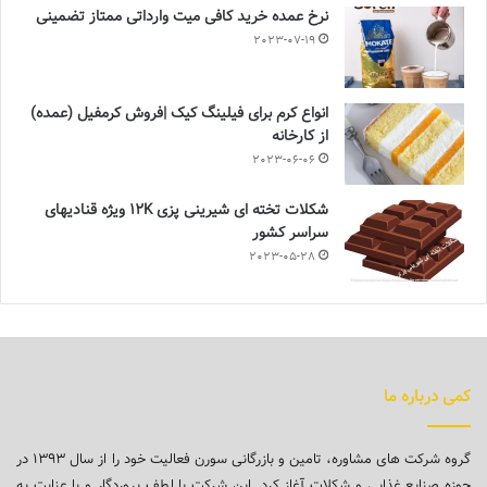
نرخ عمده خرید کافی میت وارداتی ممتاز تضمینی
2023-07-19
انواع کرم برای فیلینگ کیک |فروش کرمفیل (عمده)
از کارخانه
2023-06-06
شکلات تخته ای شیرینی پزی 12K ویژه قنادیهای
سراسر کشور
2023-05-28
کمی درباره ما
گروه شرکت های مشاوره، تامین و بازرگانی سورن فعالیت خود را از سال ۱۳۹۳ در
حوزه صنایع غذایی و شکلات آغاز کرد. این شرکت با لطف پروردگار و با عنایت به