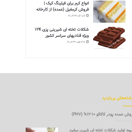
انواع کرم برای فیلینگ کیک |
فروش کرمفیل (عمده) از کارخانه
2023-06-06
شکلات تخته ای شیرینی پزی 12K
ویژه قنادیهای سراسر کشور
2023-05-28
شته‌های پربازدید
ش عمده پودر کاکائو 10-12% (PH7)
2023-11-07
وه تولید شکلات تخته ای شیری سفید