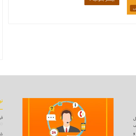
ی
نو
فرو
ل
ف
و
شی