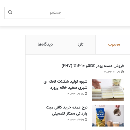
جستج
محبوب
تازه
دیدگاه‌ها
فروش عمده پودر کاکائو 10-12% (PH7)
2023-11-07
شیوه تولید شکلات تخته ای
شیری سفید خانه پرورد
2023-09-18
نرخ عمده خرید کافی میت
وارداتی ممتاز تضمینی
2023-07-19