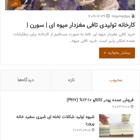
تافی
2019-12-29
maxmediax
کارخانه تولیدی تافی مغزدار میوه ای | سورن |
خرید تافی مغزدار میوه ای فله به صورت مستقیم از کارخانه برای سفارشات
عمده امکان پذیر است. خرید تافی میوه…
بیشتر بخوانید »
محبوب
تازه
دیدگاه‌ها
فروش عمده پودر کاکائو 10-12% (PH7)
2023-11-07
شیوه تولید شکلات تخته ای شیری سفید خانه
پرورد
2023-09-18