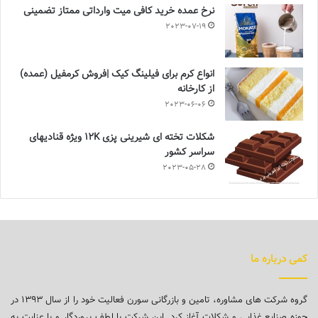
نرخ عمده خرید کافی میت وارداتی ممتاز تضمینی
2023-07-19
انواع کرم برای فیلینگ کیک |فروش کرمفیل (عمده)
از کارخانه
2023-06-06
شکلات تخته ای شیرینی پزی 12K ویژه قنادیهای
سراسر کشور
2023-05-28
کمی درباره ما
گروه شرکت های مشاوره، تامین و بازرگانی سورن فعالیت خود را از سال ۱۳۹۳ در
حوزه صنایع غذایی و شکلات آغاز کرد. این شرکت با لطف پروردگار و با عنایت به