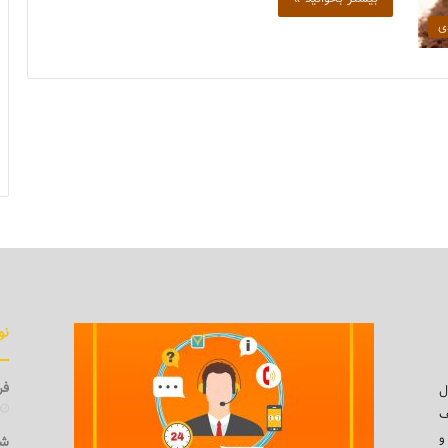
دی
نو
فرو
ل
ف
و
شی