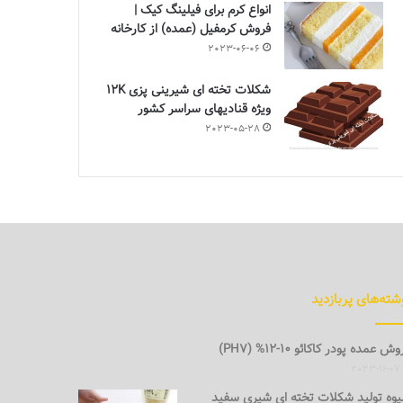
انواع کرم برای فیلینگ کیک |
فروش کرمفیل (عمده) از کارخانه
2023-06-06
شکلات تخته ای شیرینی پزی 12K
ویژه قنادیهای سراسر کشور
2023-05-28
شته‌های پربازدید
ش عمده پودر کاکائو 10-12% (PH7)
2023-11-07
وه تولید شکلات تخته ای شیری سفید