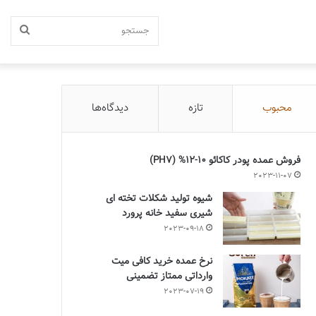
جستج
محبوب
تازه
دیدگاه‌ها
فروش عمده پودر کاکائو 10-12% (PH7)
2023-11-07
شیوه تولید شکلات تخته ای
شیری سفید خانه پرورد
2023-09-18
نرخ عمده خرید کافی میت
وارداتی ممتاز تضمینی
2023-07-19