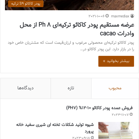
پودر کاکائو S9 ترکیه
2021-10-06
maxmediax
عرضه مستقیم پودر کاکائو ترکیه‌ای Ph 8 از محل
وادرات cacao
پودر کاکائو ترکیه‌ای محصولی مرغوب و ارزان‌قیمت است که مشتریان خاص خود
را در بازار دارد. این پودر کاکائو در…
بیشتر بخوانید »
محبوب
تازه
دیدگاه‌ها
فروش عمده پودر کاکائو 10-12% (PH7)
2023-11-07
شیوه تولید شکلات تخته ای شیری سفید خانه
پرورد
2023-09-18