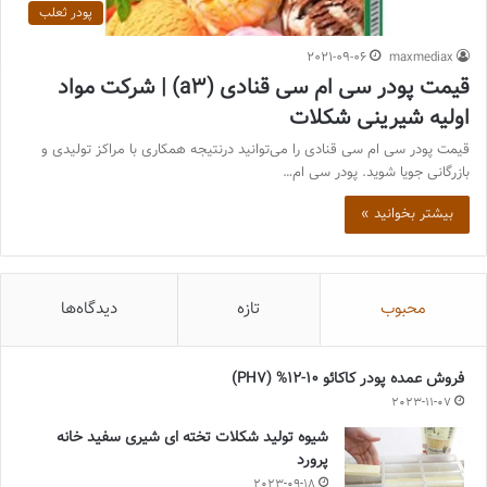
پودر ثعلب
2021-09-06
maxmediax
قیمت پودر سی ام سی قنادی (a3) | شرکت مواد
اولیه شیرینی شکلات
قیمت پودر سی ام سی قنادی را می‌توانید درنتیجه همکاری با مراکز تولیدی و
بازرگانی جویا شوید. پودر سی ام…
بیشتر بخوانید »
محبوب
تازه
دیدگاه‌ها
فروش عمده پودر کاکائو 10-12% (PH7)
2023-11-07
شیوه تولید شکلات تخته ای شیری سفید خانه
پرورد
2023-09-18