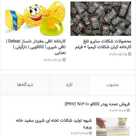
محصولات شکلات سایرو تلخ
کارخانه تافی مغزدار دلساز Delsaz |
کارخانه کیان شکلات کیمیا + فیلم
تافی شیری | کاکائویی | نارگیلی |
نعنایی
2021-05-25
2021-03-08
محبوب
تازه
دیدگاه‌ها
فروش عمده پودر کاکائو 10-12% (PH7)
2023-11-07
شیوه تولید شکلات تخته ای شیری سفید خانه
پرورد
2023-09-18