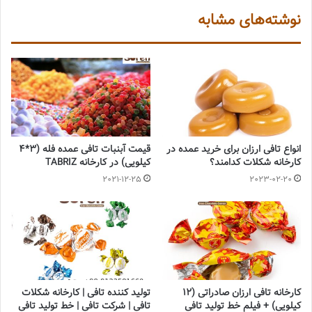
نوشته‌های مشابه
انواع تافی ارزان برای خرید عمده در
قیمت آبنبات تافی عمده فله (3*4
کارخانه شکلات کدامند؟
کیلویی) در کارخانه TABRIZ
2021-12-25
2023-02-20
کارخانه تافی ارزان صادراتی (12
تولید کننده تافی | کارخانه شکلات
کیلویی) + فیلم خط تولید تافی
تافی | شرکت تافی | خط تولید تافی