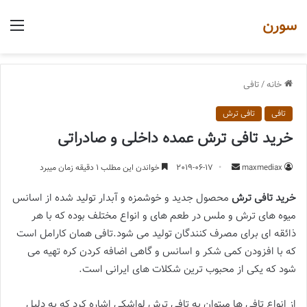
سورن
منو
خانه
/
تافی
تافی
تافی ترش
خرید تافی ترش عمده داخلی و صادراتی
ارسال
maxmediax
2019-06-17
خواندن این مطلب 1 دقیقه زمان میبرد
یک
خرید تافی ترش
محصول جدید و خوشمزه و آبدار تولید شده از اسانس
ایمیل
میوه های ترش و ملس در طعم های و انواع مختلف بوده که با هر
ذائقه ای برای مصرف کنندگان تولید می شود.تافی همان کارامل است
که با افزودن کمی شکر و اسانس و گاهی اضافه کردن کره تهیه می
شود که یکی از محبوب ترین شکلات های ایرانی است.
از انواع تافی ها میتوان به تافی ترش لواشکی اشاره کرد که به دلیل