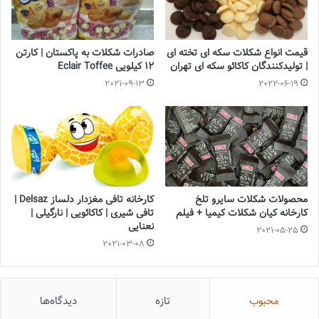
قیمت انواع شکلات سکه ای تخته ای
صادرات شکلات به پاکستان | کارتن
| تولیدکنندگان کاکائو سکه ای تهران
12 کیلویی Eclair Toffee
2021-09-13
2022-06-19
محصولات شکلات سایرو تلخ
کارخانه تافی مغزدار دلساز Delsaz |
کارخانه کیان شکلات کیمیا + فیلم
تافی شیری | کاکائویی | نارگیلی |
نعنایی
2021-05-25
2021-03-08
محبوب
تازه
دیدگاه‌ها