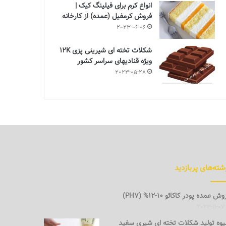
انواع کرم برای فیلینگ کیک |
فروش کرمفیل (عمده) از کارخانه
2023-06-06
شکلات تخته ای شیرینی پزی 12K
ویژه قنادیهای سراسر کشور
2023-05-28
شته‌های پربازدید
ش عمده پودر کاکائو 10-12% (PH7)
2023-11-07
وه تولید شکلات تخته ای شیری سفید