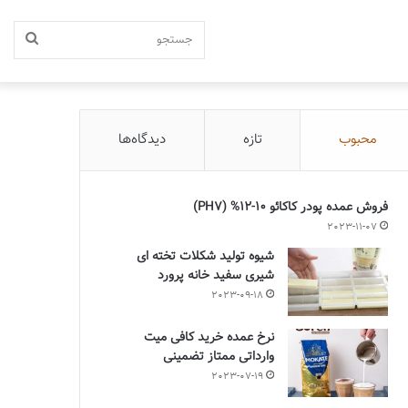
جستج
محبوب
تازه
دیدگاه‌ها
فروش عمده پودر کاکائو 10-12% (PH7)
2023-11-07
شیوه تولید شکلات تخته ای
شیری سفید خانه پرورد
2023-09-18
نرخ عمده خرید کافی میت
وارداتی ممتاز تضمینی
2023-07-19