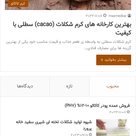
کرم کاکائو
2022-11-08
maxmediax
بهترین کارخانه های کرم شکلات (cacao) سطلی با
کیفیت
کرم شکلات سطلی به واسطه ی طعم جذاب و قیمت مناسب خود یکی از بهترین
گزینه ها برای مصارف قنادی…
بیشتر بخوانید »
محبوب
تازه
دیدگاه‌ها
فروش عمده پودر کاکائو 10-12% (PH7)
2023-11-07
شیوه تولید شکلات تخته ای شیری سفید خانه
پرورد
2023-09-18