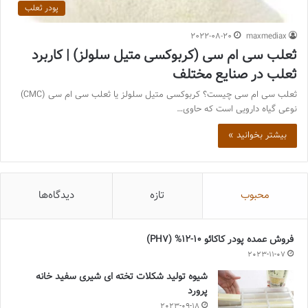
پودر ثعلب
2022-08-20
maxmediax
ثعلب سی ام سی (کربوکسی متیل سلولز) | کاربرد
ثعلب در صنایع مختلف
ثعلب سی ام سی چیست؟ کربوکسی متیل سلولز یا ثعلب سی ام سی (CMC)
نوعی گیاه دارویی است که حاوی…
بیشتر بخوانید »
محبوب
تازه
دیدگاه‌ها
فروش عمده پودر کاکائو 10-12% (PH7)
2023-11-07
شیوه تولید شکلات تخته ای شیری سفید خانه
پرورد
2023-09-18