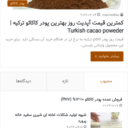
پودر کاکائو
2021-02-09
maxmediax
کمترین قیمت آپدیت روز بهترین پودر کاکائو ترکیه |
Turkish cacao poweder
قیمت روز پودر کاکائو ترکیه به نرخ ارز در هنگام خرید آن بستگی دارد. برای خرید
این محصول وارداتی بایستی…
بیشتر بخوانید »
محبوب
تازه
دیدگاه‌ها
فروش عمده پودر کاکائو 10-12% (PH7)
2023-11-07
شیوه تولید شکلات تخته ای شیری سفید خانه
پرورد
2023-09-18