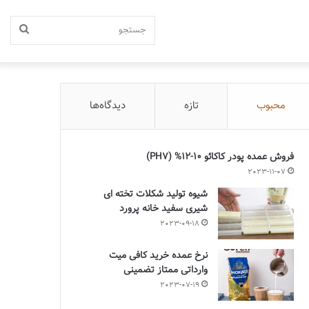
جستج
محبوب
تازه
دیدگاه‌ها
فروش عمده پودر کاکائو 10-12% (PH7)
2023-11-07
شیوه تولید شکلات تخته ای
شیری سفید خانه پرورد
2023-09-18
نرخ عمده خرید کافی میت
وارداتی ممتاز تضمینی
2023-07-19