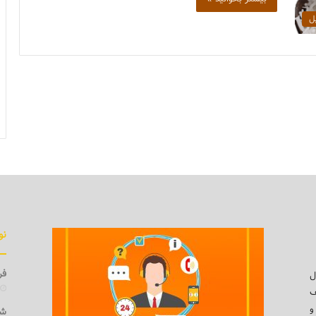
یل
نو
فرو
ل
ف
و
شی