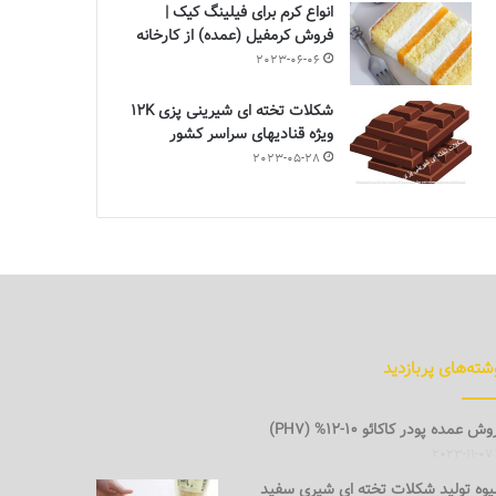
انواع کرم برای فیلینگ کیک |
فروش کرمفیل (عمده) از کارخانه
2023-06-06
شکلات تخته ای شیرینی پزی 12K
ویژه قنادیهای سراسر کشور
2023-05-28
شته‌های پربازدید
ش عمده پودر کاکائو 10-12% (PH7)
2023-11-07
وه تولید شکلات تخته ای شیری سفید