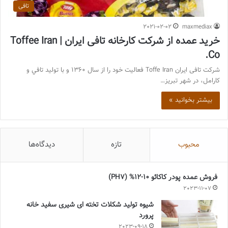
تافی
2021-02-02
maxmediax
خرید عمده از شرکت کارخانه تافی ایران | Toffee Iran
Co.
شرکت تافی ايران Toffe Iran فعالیت خود را از سال 1360 و با تولید تافي و
كارامل، در شهر تبريز…
بیشتر بخوانید »
محبوب
تازه
دیدگاه‌ها
فروش عمده پودر کاکائو 10-12% (PH7)
2023-11-07
شیوه تولید شکلات تخته ای شیری سفید خانه
پرورد
2023-09-18