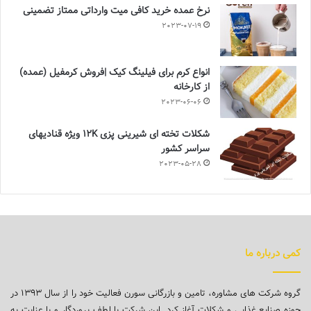
نرخ عمده خرید کافی میت وارداتی ممتاز تضمینی
2023-07-19
انواع کرم برای فیلینگ کیک |فروش کرمفیل (عمده)
از کارخانه
2023-06-06
شکلات تخته ای شیرینی پزی 12K ویژه قنادیهای
سراسر کشور
2023-05-28
کمی درباره ما
گروه شرکت های مشاوره، تامین و بازرگانی سورن فعالیت خود را از سال ۱۳۹۳ در
حوزه صنایع غذایی و شکلات آغاز کرد. این شرکت با لطف پروردگار و با عنایت به