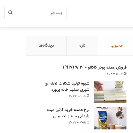
جستج
محبوب
تازه
دیدگاه‌ها
فروش عمده پودر کاکائو 10-12% (PH7)
2023-11-07
شیوه تولید شکلات تخته ای
شیری سفید خانه پرورد
2023-09-18
نرخ عمده خرید کافی میت
وارداتی ممتاز تضمینی
2023-07-19