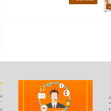
ئو
نو
فرو
ل
ف
و
شی