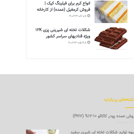
انواع کرم برای فیلینگ کیک |
فروش کرمفیل (عمده) از کارخانه
2023-06-06
شکلات تخته ای شیرینی پزی 12K
ویژه قنادیهای سراسر کشور
2023-05-28
شته‌های پربازدید
ش عمده پودر کاکائو 10-12% (PH7)
2023-11-07
وه تولید شکلات تخته ای شیری سفید