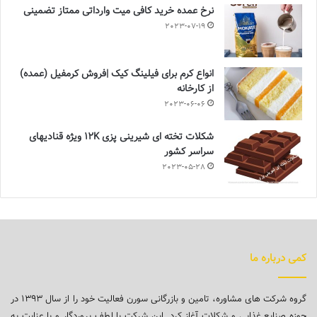
نرخ عمده خرید کافی میت وارداتی ممتاز تضمینی
2023-07-19
انواع کرم برای فیلینگ کیک |فروش کرمفیل (عمده)
از کارخانه
2023-06-06
شکلات تخته ای شیرینی پزی 12K ویژه قنادیهای
سراسر کشور
2023-05-28
کمی درباره ما
گروه شرکت های مشاوره، تامین و بازرگانی سورن فعالیت خود را از سال ۱۳۹۳ در
حوزه صنایع غذایی و شکلات آغاز کرد. این شرکت با لطف پروردگار و با عنایت به