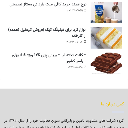
نرخ عمده خرید کافی میت وارداتی ممتاز تضمینی
2023-07-19
انواع کرم برای فیلینگ کیک |فروش کرمفیل (عمده)
از کارخانه
2023-06-06
شکلات تخته ای شیرینی پزی 12K ویژه قنادیهای
سراسر کشور
2023-05-28
کمی درباره ما
گروه شرکت های مشاوره، تامین و بازرگانی سورن فعالیت خود را از سال ۱۳۹۳ در
حوزه صنایع غذایی و شکلات آغاز کرد. این شرکت با لطف پروردگار و با عنایت به