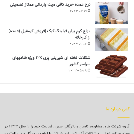
نرخ عمده خرید کافی میت وارداتی ممتاز تضمینی
2023-07-19
انواع کرم برای فیلینگ کیک |فروش کرمفیل (عمده)
از کارخانه
2023-06-06
شکلات تخته ای شیرینی پزی 12K ویژه قنادیهای
سراسر کشور
2023-05-28
کمی درباره ما
گروه شرکت های مشاوره، تامین و بازرگانی سورن فعالیت خود را از سال ۱۳۹۳ در
حوزه صنایع غذایی و شکلات آغاز کرد. این شرکت با لطف پروردگار و با عنایت به