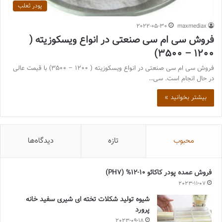
پودر ثعلب
2022-05-30
maxmediax
فروش سی ام سی صنعتی در انواع ویسکوزیته (
1200 – 3500)
فروش سی ام سی صنعتی در انواع ویسکوزیته ( 1200 – 3500) با قیمت عالی
در حال انجام است. سی…
بیشتر بخوانید »
محبوب
تازه
دیدگاه‌ها
فروش عمده پودر کاکائو 10-12% (PH7)
2023-11-07
شیوه تولید شکلات تخته ای شیری سفید خانه
پرورد
2023-09-18